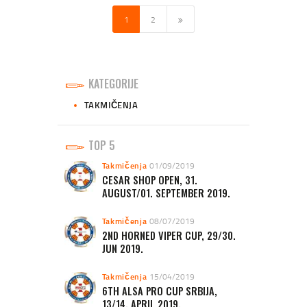
PAGE
1
PAGE
2
>
KATEGORIJE
TAKMIČENJA
TOP 5
Takmičenja
01/09/2019
CESAR SHOP OPEN, 31.
AUGUST/01. SEPTEMBER 2019.
Takmičenja
08/07/2019
2ND HORNED VIPER CUP, 29/30.
JUN 2019.
Takmičenja
15/04/2019
6TH ALSA PRO CUP SRBIJA,
13/14. APRIL 2019.