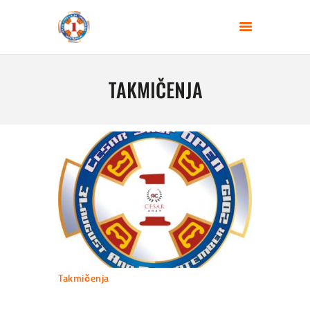
KLUB STRELACA - JEDINICA
Strelište BEGLUK
TAKMIČENJA
POČETNA
O NAMA
BLOG
TAKMIČENJA
KONTAKT
Takmičenja